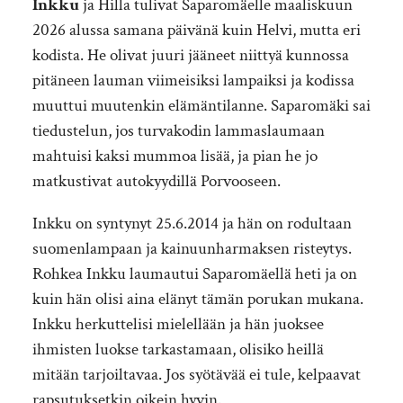
Inkku
ja Hilla tulivat Saparomäelle maaliskuun
2026 alussa samana päivänä kuin Helvi, mutta eri
kodista. He olivat juuri jääneet niittyä kunnossa
pitäneen lauman viimeisiksi lampaiksi ja kodissa
muuttui muutenkin elämäntilanne. Saparomäki sai
tiedustelun, jos turvakodin lammaslaumaan
mahtuisi kaksi mummoa lisää, ja pian he jo
matkustivat autokyydillä Porvooseen.
Inkku on syntynyt 25.6.2014 ja hän on rodultaan
suomenlampaan ja kainuunharmaksen risteytys.
Rohkea Inkku laumautui Saparomäellä heti ja on
kuin hän olisi aina elänyt tämän porukan mukana.
Inkku herkuttelisi mielellään ja hän juoksee
ihmisten luokse tarkastamaan, olisiko heillä
mitään tarjoiltavaa. Jos syötävää ei tule, kelpaavat
rapsutuksetkin oikein hyvin.