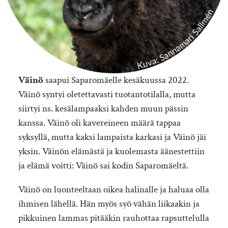
Väinö
saapui Saparomäelle kesäkuussa 2022.
Väinö syntyi oletettavasti tuotantotilalla, mutta
siirtyi ns. kesälampaaksi kahden muun pässin
kanssa. Väinö oli kavereineen määrä tappaa
syksyllä, mutta kaksi lampaista karkasi ja Väinö jäi
yksin. Väinön elämästä ja kuolemasta äänestettiin
ja elämä voitti: Väinö sai kodin Saparomäeltä.
Väinö on luonteeltaan oikea halinalle ja haluaa olla
ihmisen lähellä. Hän myös syö vähän liikaakin ja
pikkuinen lammas pitääkin rauhottaa rapsuttelulla