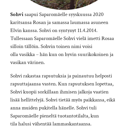
Sohvi
saapui Saparomäelle syyskuussa 2020
karitsansa Rosan ja samassa laumassa asuneen
Elvin kanssa. Sohvi on syntynyt 11.4.2014.
Tullessaan Saparomäelle Sohvi vielä imetti Rosaa
silloin tällöin. Sohvin toinen nimi voisi
olla vasikka – hän kun on hyvin suurikokoinen ja
vasikan värinen.
Sohvi rakastaa rapsutuksia ja painautuu helposti
rapsuttajaansa vasten. Kun rapsutuksen lopettaa,
Sohvi kuopii sorkillaan ihmisen jalkoja vaatien
lisää hellittelyjä. Sohvi tietää myös paikkansa, eikä
anna muiden pukitella hänelle. Sohvi tuli
Saparomäelle pieneltä tuotantotilalta, kun
tila halusi vähentää lammaskantaansa.