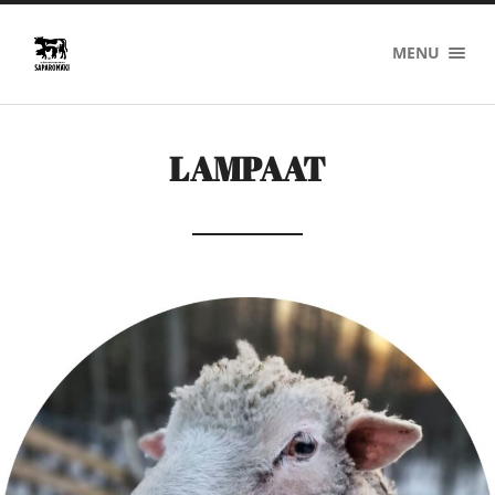
Saparomäki
MENU
LAMPAAT