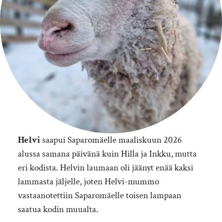
Helvi
saapui Saparomäelle maaliskuun 2026
alussa samana päivänä kuin Hilla ja Inkku, mutta
eri kodista. Helvin laumaan oli jäänyt enää kaksi
lammasta jäljelle, joten Helvi-mummo
vastaanotettiin Saparomäelle toisen lampaan
saatua kodin muualta.