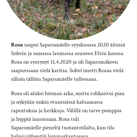
Rosa
saapui Saparomäelle syyskuussa 2020 äitinsä
Sohvin ja samassa laumassa asuneen Elvin kanssa.
Rosa on syntynyt 11.4.2020 ja oli Saparomäkeen
saapuessaan vielä karitsa. Sohvi imetti Rosaa vielä
silloin tällöin Saparomäelle tullessaan.
Rosa oli aluksi hieman arka, mutta rohkaistui pian
ja nykyään onkin etunenässä haluamassa
rapsutuksia ja herkkuja. Välillä on tarve pomppia
ja hyppiä innoissaan. Rosa tuli
Saparomäelle pieneltä tuotantotilalta, kun tila
halusi vähentää lammaskantaansa.