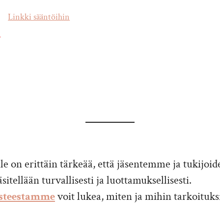
Linkki sääntöihin
*
le on erittäin tärkeää, että jäsentemme ja tukijo
sitellään turvallisesti ja luottamuksellisesti.
osteestamme
voit lukea, miten ja mihin tarkoituks