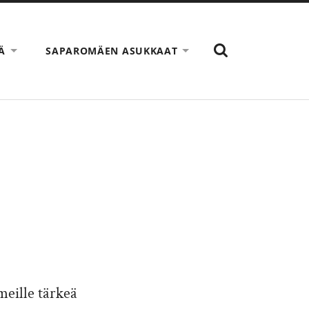
SHOW
Ä
SAPAROMÄEN ASUKKAAT
THE
SEARCH
FIELD
meille tärkeä