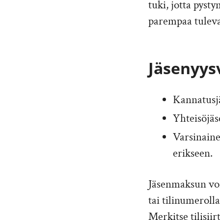
tuki, jotta pys
parempaa tulevai
Jäsenyys
Kannatusjä
Yhteisöjäs
Varsinainen
erikseen.
Jäsenmaksun vo
tai tilinumeroll
Merkitse tilisii