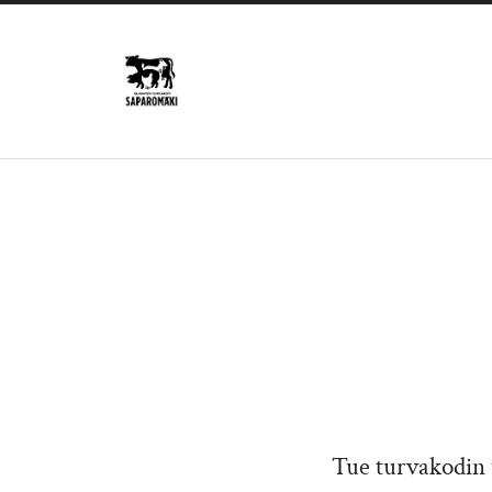
Saparomäki
Tue turvakodin t