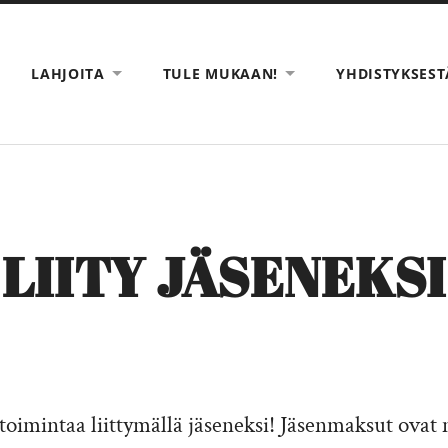
LAHJOITA
TULE MUKAAN!
YHDISTYKSEST
LIITY JÄSENEKSI
oimintaa liittymällä jäseneksi! Jäsenmaksut ovat 