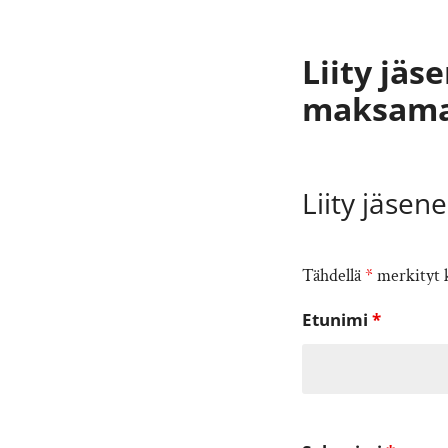
Liity jäs
maksama
Liity jäsene
Tähdellä
*
merkityt k
Etunimi
*