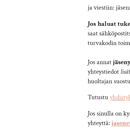
ja viestiin: jäs
Jos haluat tuk
saat sähköpostit
turvakodin toim
Jos annat
jäsen
yhteystiedot
lisä
huoltajan suost
Tutustu
yhdisty
Jos sinulla on k
yhteyttä:
jasen