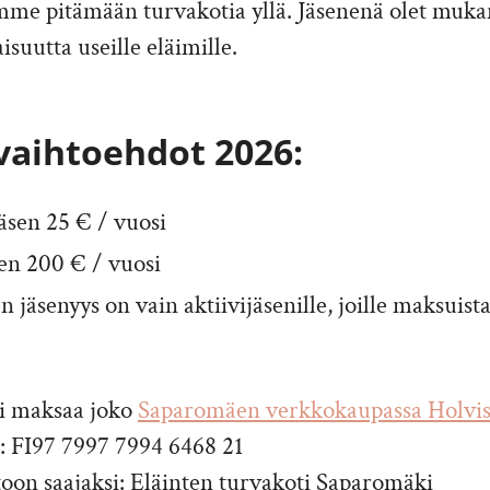
tymme pitämään turvakotia yllä. Jäsenenä olet muk
suutta useille eläimille.
vaihtoehdot 2026:
sen 25 € / vuosi
en 200 € / vuosi
 jäsenyys on vain aktiivijäsenille, joille maksuist
i maksaa joko
Saparomäen verkkokaupassa Holvis
a: FI97 7997 7994 6468 21
rtoon saajaksi: Eläinten turvakoti Saparomäki