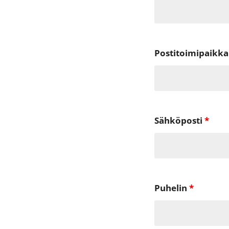
Postitoimipaikk
Sähköposti
*
Puhelin
*