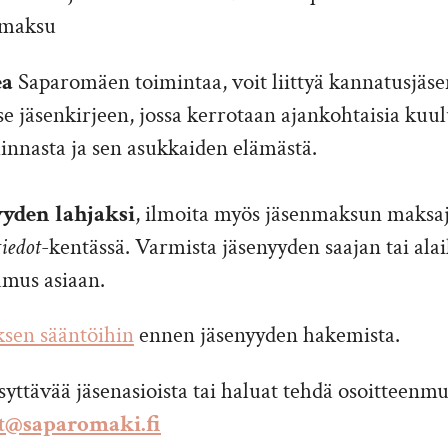
enmaksu
ea
Saparomäen toimintaa, voit liittyä kannatusjäse
se jäsenkirjeen, jossa kerrotaan ajankohtaisia kuu
innasta ja sen asukkaiden elämästä.
yyden lahjaksi
, ilmoita myös jäsenmaksun maksaj
tiedot
-kentässä. Varmista jäsenyyden saajan tai ala
umus asiaan.
ksen sääntöihin
ennen jäsenyyden hakemista.
ysyttävää jäsenasioista tai haluat tehdä osoitteenm
et@saparomaki.fi