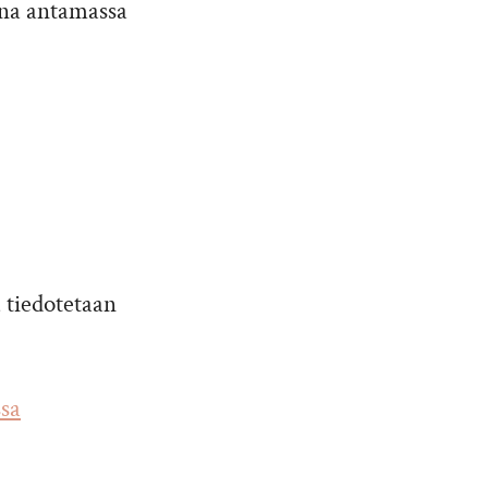
ana antamassa
a tiedotetaan
sa