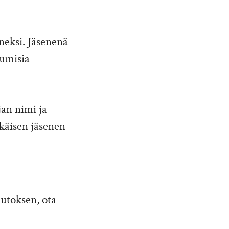
neksi. Jäsenenä
lumisia
an nimi ja
ikäisen jäsenen
uutoksen, ota