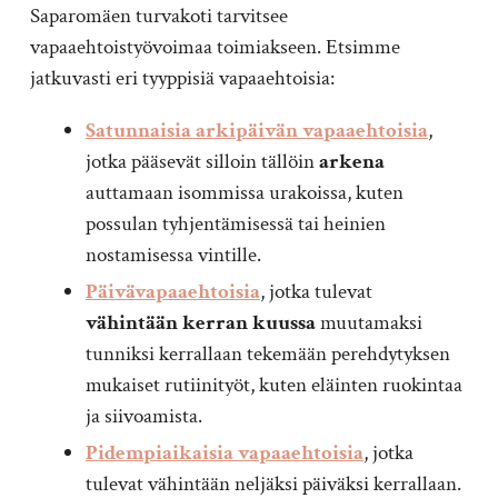
Saparomäen turvakoti tarvitsee
vapaaehtoistyövoimaa toimiakseen. Etsimme
jatkuvasti eri tyyppisiä vapaaehtoisia:
Satunnaisia arkipäivän vapaaehtoisia
,
jotka pääsevät silloin tällöin
arkena
auttamaan isommissa urakoissa, kuten
possulan tyhjentämisessä tai heinien
nostamisessa vintille.
Päivävapaaehtoisia
, jotka tulevat
vähintään kerran kuussa
muutamaksi
tunniksi kerrallaan tekemään perehdytyksen
mukaiset rutiinityöt, kuten eläinten ruokintaa
ja siivoamista.
Pidempiaikaisia vapaaehtoisia
, jotka
tulevat vähintään neljäksi päiväksi kerrallaan.