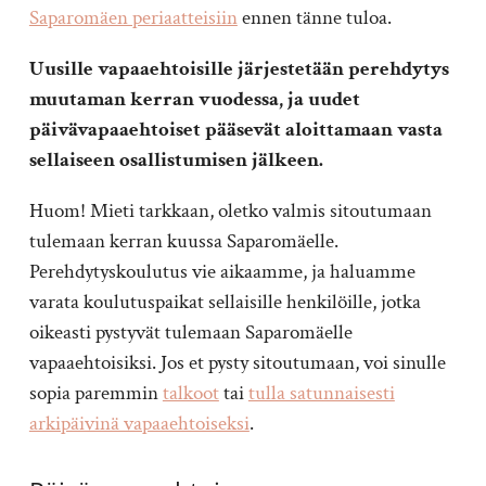
Saparomäen periaatteisiin
ennen tänne tuloa.
Uusille vapaaehtoisille järjestetään perehdytys
muutaman kerran vuodessa, ja uudet
päivävapaaehtoiset pääsevät aloittamaan vasta
sellaiseen osallistumisen jälkeen.
Huom! Mieti tarkkaan, oletko valmis sitoutumaan
tulemaan kerran kuussa Saparomäelle.
Perehdytyskoulutus vie aikaamme, ja haluamme
varata koulutuspaikat sellaisille henkilöille, jotka
oikeasti pystyvät tulemaan Saparomäelle
vapaaehtoisiksi. Jos et pysty sitoutumaan, voi sinulle
sopia paremmin
talkoot
tai
tulla satunnaisesti
arkipäivinä vapaaehtoiseksi
.