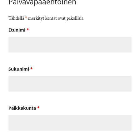
Päivävapaaehtoinen
Tähdellä
*
merkityt kentät ovat pakollisia
Etunimi
*
Sukunimi
*
Paikkakunta
*