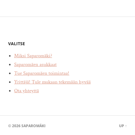
VALITSE
Miksi Saparomäki?
Saparomäen asukkaat
Tue Saparomäen toimintaa!
Yrittäjä! Tule mukaan tekemään hyvää
Ota yhteyttä
© 2026
SAPAROMÄKI
UP ↑