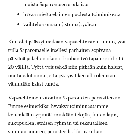
muista Saparomäen asukaista
hyvää mieltä eläinten puolesta toimimisesta
vaihtelua omaan (istuma)työhön
Kun olet päässyt mukaan vapaaehtoisten tiimiin, voit
tulla Saparomäelle itsellesi parhaiten sopivana
päivänä ja kellonaikana, kunhan työ tapahtuu klo 13–
20 välillä. Työtä voit tehdä niin pitkään kuin haluat,
mutta odotamme, että pystyisit kerralla olemaan
vähintään kaksi tuntia.
Vapaaehtoinen sitoutuu Saparomäen periaatteisiin.
Emme esimerkiksi hyväksy toiminnassamme
kenenkään syrjintää minkään tekijän, kuten lajin,
sukupuolen, etnisen ryhmän tai seksuaalisen
suuntautumisen, perusteella. Tutustuthan