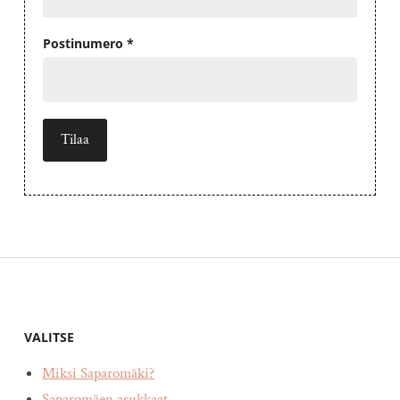
Postinumero *
VALITSE
Miksi Saparomäki?
Saparomäen asukkaat